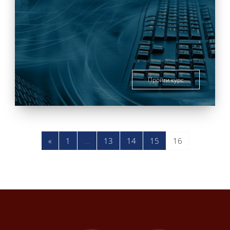
Пройти курс
Предыдущая страница
Страница 1
Страница 13
Страница 14
Страница 15
Страница 16
«
1
…
13
14
15
16
Блоки
Блоки