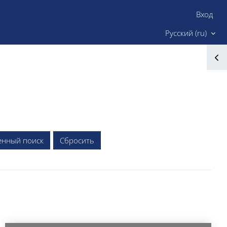
Вход
Сайт ИМК
Русский ‎(ru)‎
енный поиск