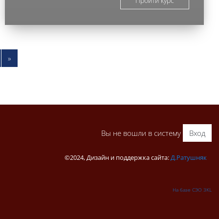
Пройти курс
траница 16
Следующая страница
»
Вы не вошли в систему
Вход
©2024, Дизайн и поддержка сайта:
Д.Ратушняк
На базе СЭО 3KL