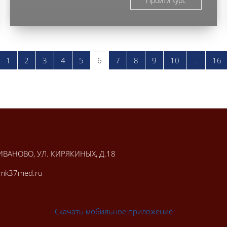
Пройти курс
редыдущая страница
Страница 1
Страница 2
Страница 3
Страница 4
Страница 5
Страница 6
Страница 7
Страница 8
Страница 9
Страница 10
С
1
2
3
4
5
6
7
8
9
10
…
16
ИВАНОВО, УЛ. КИРЯКИНЫХ, Д.18
imk37med.ru
Скачать мобильное приложение