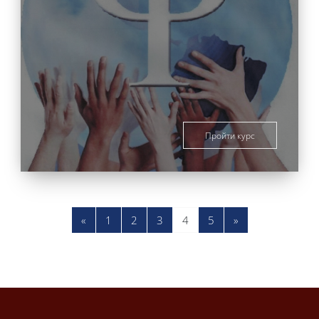
Пройти курс
Предыдущая страница
Страница 1
Страница 2
Страница 3
Страница 4
Страница 5
Следующая стр
«
1
2
3
4
5
»
Блоки
Блоки