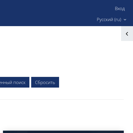
Вход
Сайт ИМК
Русский ‎(ru)‎
енный поиск