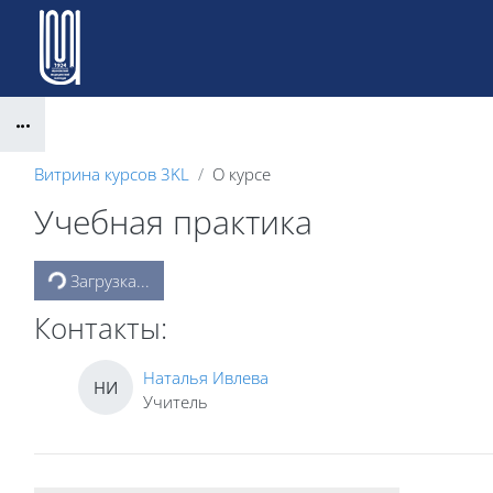
Перейти к основному содержанию
Блоки
Витрина курсов 3KL
О курсе
Учебная практика
Блоки
Загрузка...
Контакты:
Наталья Ивлева
НИ
Учитель