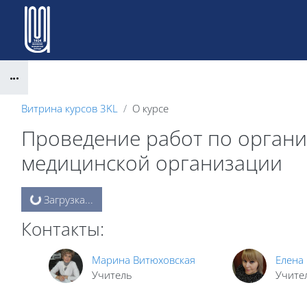
Перейти к основному содержанию
Блоки
Витрина курсов 3KL
О курсе
Проведение работ по органи
медицинской организации
Блоки
Загрузка...
Контакты:
Марина Витюховская
Елена
Учитель
Учите