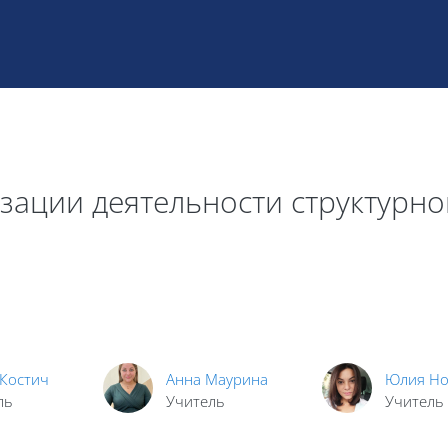
зации деятельности структурн
 Костич
Анна Маурина
Юлия Но
ль
Учитель
Учитель