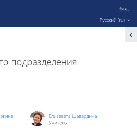
Вход
Сайт ИМК
Русский ‎(ru)‎
ого подразделения
ркина
Елизавета Шавардина
Учитель