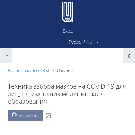
Перейти к основному содержанию
Вход
Сайт ИМК
Русский ‎(ru)‎
Блоки
Витрина курсов 3KL
О курсе
Техника забора мазков на COVID-19 для
лиц, не имеющих медицинского
образования
Блоки
Загрузка...