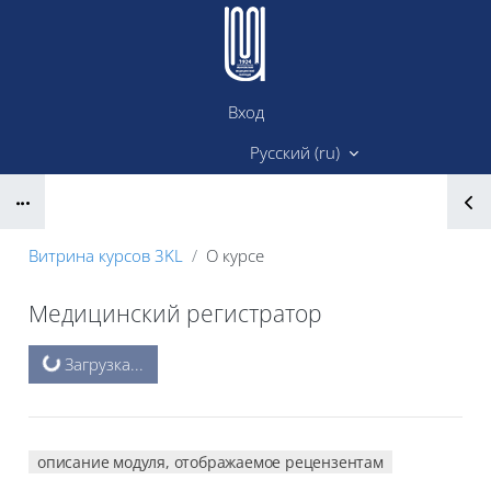
Перейти к основному содержанию
Вход
Сайт ИМК
Русский ‎(ru)‎
Блоки
Витрина курсов 3KL
О курсе
Медицинский регистратор
Блоки
Загрузка...
описание модуля, отображаемое рецензентам