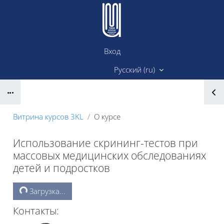
Перейти к основному содержанию
Вход
Сайт ИМК
Русский ‎(ru)‎
Блоки
Витрина курсов 3KL
О курсе
Использование скрининг-тестов при
массовых медицинских обследованиях
детей и подростков
Блоки
Загрузка...
Контакты: