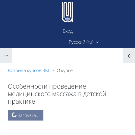
Перейти к основному содержанию
Вход
Сайт ИМК
Русский ‎(ru)‎
Блоки
Витрина курсов 3KL
О курсе
Особенности проведение
медицинского массажа в детской
практике
Блоки
Загрузка...