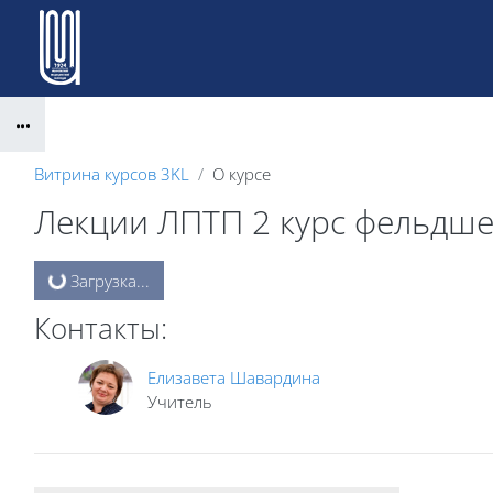
Перейти к основному содержанию
Блоки
Витрина курсов 3KL
О курсе
Лекции ЛПТП 2 курс фельдш
Блоки
Загрузка...
Контакты:
Елизавета Шавардина
Учитель