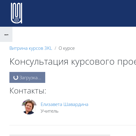
Перейти к основному содержанию
Блоки
Витрина курсов 3KL
О курсе
Консультация курсового про
Блоки
Загрузка...
Контакты:
Елизавета Шавардина
Учитель