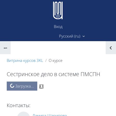
Перейти к основному содержанию
Вход
Сайт ИМК
Русский ‎(ru)‎
Блоки
Витрина курсов 3KL
О курсе
Сестринское дело в системе ПМСПН
Блоки
Загрузка...
Контакты:
Дамира Шарипова