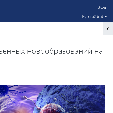
Вход
Сайт ИМК
Русский ‎(ru)‎
твенных новообразований на