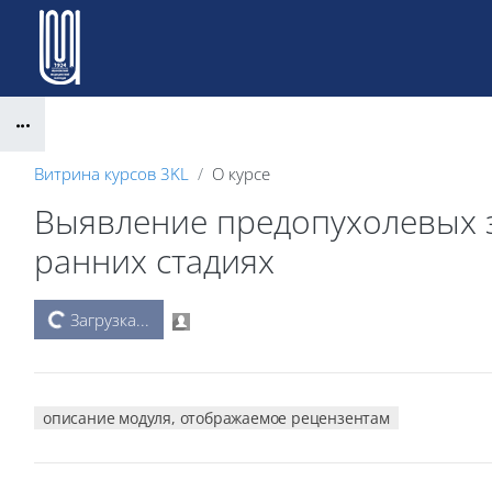
Перейти к основному содержанию
Блоки
Витрина курсов 3KL
О курсе
Выявление предопухолевых з
ранних стадиях
Блоки
Загрузка...
описание модуля, отображаемое рецензентам