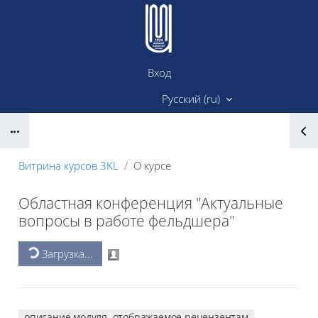
Перейти к основному содержанию
Вход
Сайт ИМК
Русский ‎(ru)‎
Блоки
Витрина курсов 3KL
О курсе
Областная конференция "Актуальные
вопросы в работе фельдшера"
Блоки
Загрузка...
описание модуля, отображаемое рецензентам