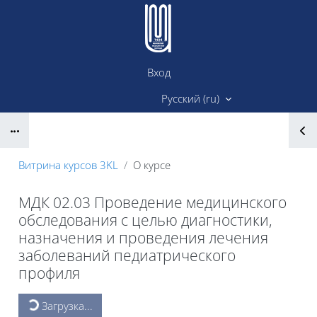
Перейти к основному содержанию
Вход
Сайт ИМК
Русский ‎(ru)‎
Блоки
Витрина курсов 3KL
О курсе
МДК 02.03 Проведение медицинского
обследования с целью диагностики,
назначения и проведения лечения
заболеваний педиатрического
профиля
Блоки
Загрузка...