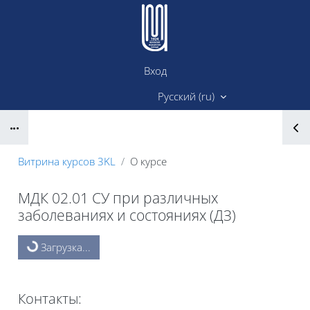
Перейти к основному содержанию
Вход
Сайт ИМК
Русский ‎(ru)‎
Блоки
Витрина курсов 3KL
О курсе
МДК 02.01 СУ при различных
заболеваниях и состояниях (ДЗ)
Блоки
Загрузка...
Контакты: