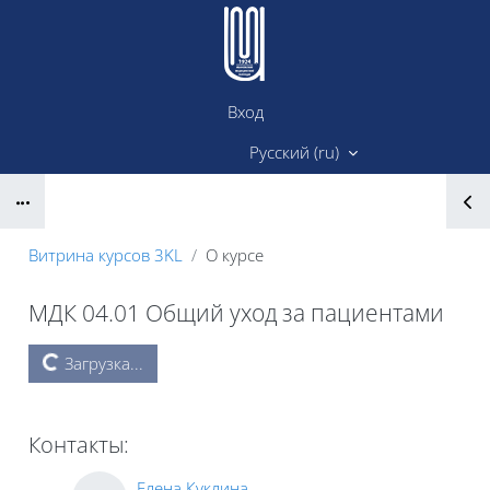
Перейти к основному содержанию
Вход
Сайт ИМК
Русский ‎(ru)‎
Блоки
Витрина курсов 3KL
О курсе
МДК 04.01 Общий уход за пациентами
Блоки
Загрузка...
Контакты:
Елена Куклина