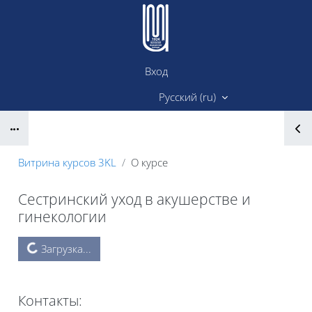
Перейти к основному содержанию
Вход
Сайт ИМК
Русский ‎(ru)‎
Блоки
Витрина курсов 3KL
О курсе
Сестринский уход в акушерстве и
гинекологии
Блоки
Загрузка...
Контакты: