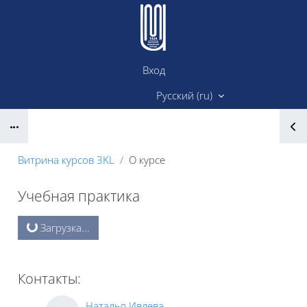
Перейти к основному содержанию
Вход
Сайт ИМК
Русский ‎(ru)‎
Блоки
Витрина курсов 3KL
О курсе
Учебная практика
Блоки
Загрузка...
Контакты:
Наталья Ивлева