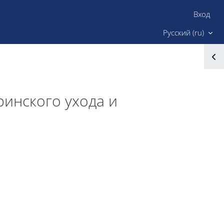
Вход
Сайт ИМК
Русский ‎(ru)‎
инского ухода и