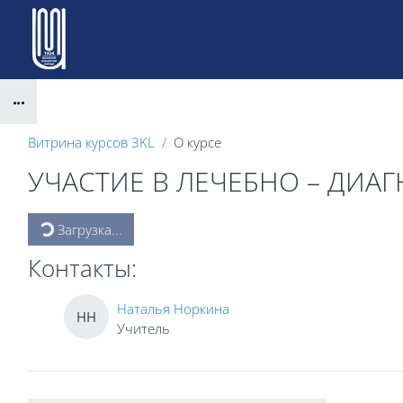
Перейти к основному содержанию
Блоки
Витрина курсов 3KL
О курсе
УЧАСТИЕ В ЛЕЧЕБНО – ДИ
Блоки
Загрузка...
Контакты:
Наталья Норкина
НН
Учитель