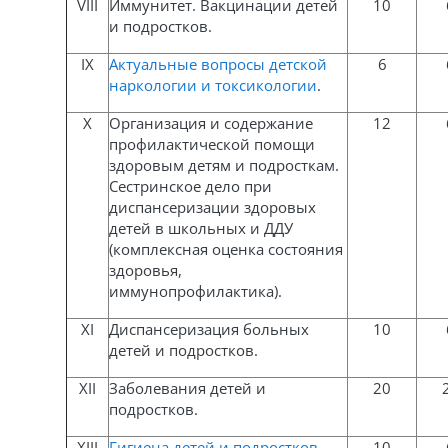
VIII
Иммунитет. Вакцинации детей
10
и подростков.
IX
Актуальные вопросы детской
6
наркологии и токсикологии
.
X
Организация и содержание
12
профилактической помощи
здоровым детям и подросткам.
Сестринское дело при
диспансеризации здоровых
детей в школьных и ДДУ
(комплексная оценка состояния
здоровья,
иммунопрофилактика).
XI
Диспансеризация больных
10
детей и подростков.
XII
Заболевания детей и
20
подростков.
XIII
Гигиена детей и подростков
.
10