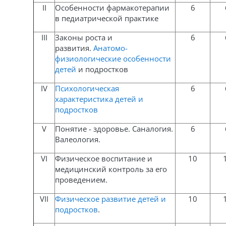
II
Особенности фармакотерапии
6
в педиатрической практике
III
Законы роста и
6
развития.
Анатомо-
физиологические особенности
детей
и подростков
IV
Психологическая
6
характеристика детей и
подростков
V
Понятие - здоровье. Саналогия.
6
Валеология.
VI
Физическое воспитание и
10
медицинский контроль за его
проведением.
VII
Физическое развитие детей и
10
подростков
.