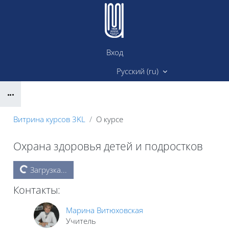
Перейти к основному содержанию
Вход
Сайт ИМК
Русский ‎(ru)‎
Блоки
Витрина курсов 3KL
О курсе
Охрана здоровья детей и подростков
Блоки
Загрузка...
Контакты:
Марина Витюховская
Учитель