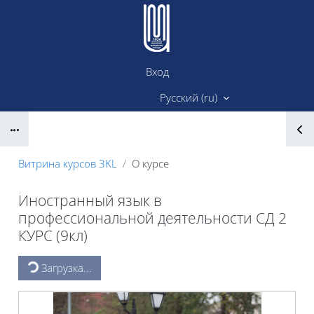
Перейти к основному содержанию
Вход
Сайт ИМК
Русский ‎(ru)‎
Блоки
Витрина курсов 3KL
О курсе
Иностранный язык в
профессиональной деятельности СД 2
КУРС (9кл)
Блоки
Загрузка...