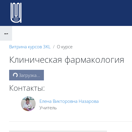
Перейти к основному содержанию
Блоки
Витрина курсов 3KL
О курсе
Клиническая фармакология
Блоки
Загрузка...
Контакты:
Елена Викторовна Назарова
Учитель