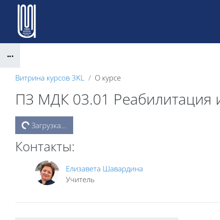
Перейти к основному содержанию
Блоки
Витрина курсов 3KL
О курсе
ПЗ МДК 03.01 Реабилитация 
Блоки
Загрузка...
Контакты:
Елизавета Шавардина
Учитель