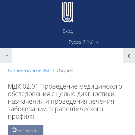
Перейти к основному содержанию
Вход
Сайт ИМК
Русский ‎(ru)‎
Блоки
Витрина курсов 3KL
О курсе
МДК.02.01 Проведение медицинского
обследования с целью диагностики,
назначения и проведения лечения
заболеваний терапевтического
профиля
Блоки
Загрузка...