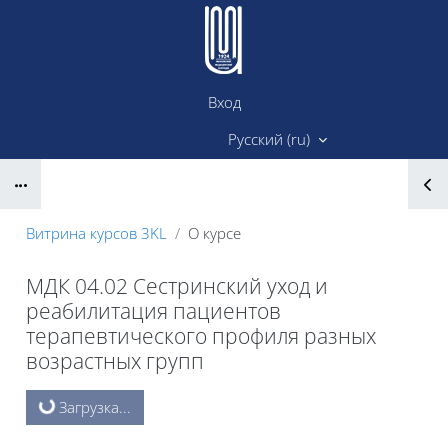
Перейти к основному содержанию
Вход
Сайт ИМК
Русский ‎(ru)‎
Блоки
Витрина курсов 3KL
О курсе
МДК 04.02 Сестринский уход и
реабилитация пациентов
терапевтического профиля разных
возрастных групп
Блоки
Загрузка...