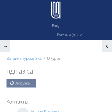
Перейти к основному содержанию
Вход
Сайт ИМК
Русский ‎(ru)‎
Блоки
Витрина курсов 3KL
О курсе
ПДП ДЗ СД
Блоки
Загрузка...
Контакты:
Мария Блинова