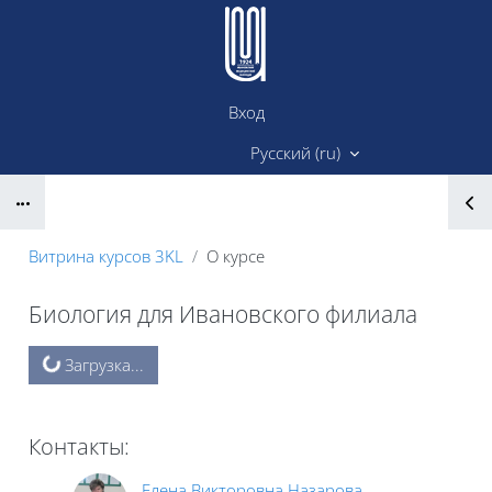
Перейти к основному содержанию
Вход
Сайт ИМК
Русский ‎(ru)‎
Блоки
Витрина курсов 3KL
О курсе
Биология для Ивановского филиала
Блоки
Загрузка...
Контакты:
Елена Викторовна Назарова